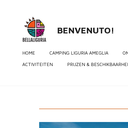
Ga
direct
naar
BENVENUTO!
de
hoofdinhoud
HOME
CAMPING LIGURIA AMEGLIA
O
ACTIVITEITEN
PRIJZEN & BESCHIKBAARHE