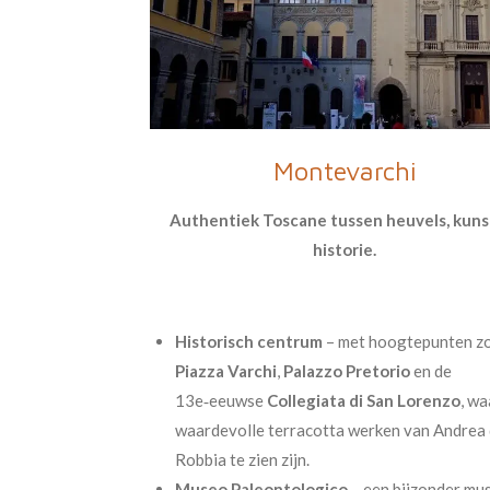
Montevarchi
Authentiek Toscane tussen heuvels, kuns
historie.
Historisch centrum
– met hoogtepunten zo
Piazza Varchi
,
Palazzo Pretorio
en de
13e‑eeuwse
Collegiata di San Lorenzo
, wa
waardevolle terracotta werken van Andrea 
Robbia te zien zijn.
Museo Paleontologico
– een bijzonder mu