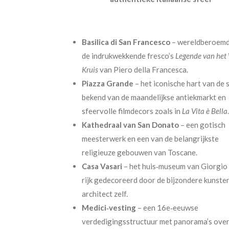
Basilica di San Francesco
– wereldberoemd
de indrukwekkende fresco’s
Legende van het
Kruis
van Piero della Francesca.
Piazza Grande
– het iconische hart van de s
bekend van de maandelijkse antiekmarkt en
sfeervolle filmdecors zoals in
La Vita è Bella
.
Kathedraal van San Donato
– een gotisch
meesterwerk en een van de belangrijkste
religieuze gebouwen van Toscane.
Casa Vasari
– het huis‑museum van Giorgio 
rijk gedecoreerd door de bijzondere kunste
architect zelf.
Medici‑vesting
– een 16e‑eeuwse
verdedigingsstructuur met panorama’s ove