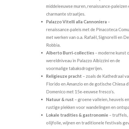
middeleeuwse muren, renaissance‑paleizen 
charmante straatjes.
Palazzo Vitelli alla Cannoniera
–
renaissance‑paleis met de Pinacoteca Comu
met werken van o.a. Rafaël, Signorelli en De
Robbia.
Alberto Burri‑collecties
– moderne kunst 
wereldniveau in Palazzo Albizzini en de
voormalige tabaksdrogerijen.
Religieuze pracht
– zoals de Kathedraal va
Florido en Amanzio en de gotische Chiesa d
Domenico met 15e‑eeuwse fresco’s.
Natuur & rust
– groene valleien, heuvels e
rustige plekken voor wandelingen en ontsp
Lokale tradities & gastronomie
– truffels,
olijfolie, wijnen en traditionele festivals ge