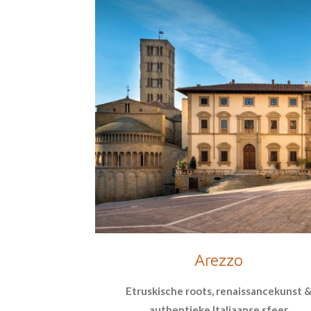
Arezzo
Etruskische roots, renaissancekunst 
authentieke Italiaanse sfeer