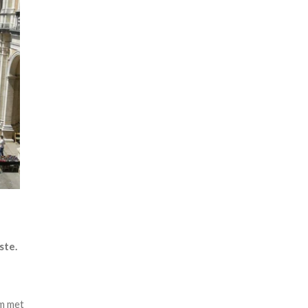
ste.
m met