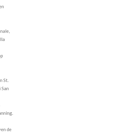
en
nale,
lla
op
n St.
i San
n
anning.
ven de