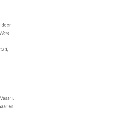
 door
 Ware
tad,
Vasari,
naar en
r