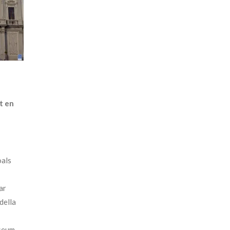
t en
als
ar
della
seum