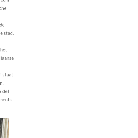
che
 de
e stad,
 het
liaanse
 staat
n,
 del
tments.